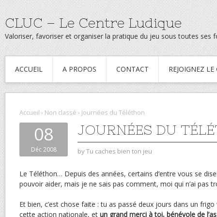
CLUC – Le Centre Ludique
Valoriser, favoriser et organiser la pratique du jeu sous toutes ses
ACCUEIL
A PROPOS
CONTACT
REJOIGNEZ LE
Accueil
›
Non classé
›
Journées du Téléthon
JOURNÉES DU TÉL
08
Déc 2008
by
Tu caches bien ton jeu
Le Téléthon… Depuis des années, certains d’entre vous se disen
pouvoir aider, mais je ne sais pas comment, moi qui n’ai pas t
Et bien, c’est chose faite : tu as passé deux jours dans un frigo 
cette action nationale, et
un grand merci à toi, bénévole de l’a