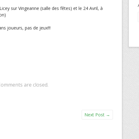
icey sur Vingeanne (salle des fêtes) et le 24 Avril, à
on)
s joueurs, pas de jeux!!!
Comments are closed.
Next Post
→