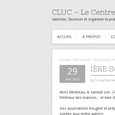
CLUC – Le Centre
Valoriser, favoriser et organiser la p
ACCUEIL
A PROPOS
C
Accueil
›
Non classé
›
1ère soirée à
1ÈRE 
29
Mar 2010
by
Tu caches bi
Alors Mirebeau, le samedi soir, c’e
l’intérieur des maisons… et bien
Des associations bougent et prép
soirées jeux (entre autres).