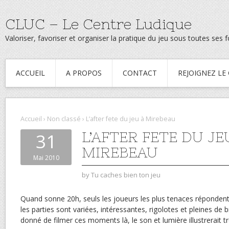
CLUC – Le Centre Ludique
Valoriser, favoriser et organiser la pratique du jeu sous toutes ses
ACCUEIL
A PROPOS
CONTACT
REJOIGNEZ LE
Accueil
›
Non classé
›
L’after fete du jeu à Mirebeau
L’AFTER FETE DU JE
31
MIREBEAU
Mai 2010
by
Tu caches bien ton jeu
Quand sonne 20h, seuls les joueurs les plus tenaces répondent 
les parties sont variées, intéressantes, rigolotes et pleines de b
donné de filmer ces moments là, le son et lumière illustrerait tr