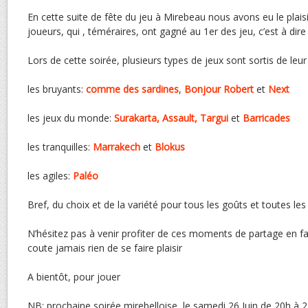
En cette suite de fête du jeu à Mirebeau nous avons eu le plaisi
joueurs, qui , téméraires, ont gagné au 1er des jeu, c’est à dire t
Lors de cette soirée, plusieurs types de jeux sont sortis de leur
les bruyants:
comme des sardines
,
Bonjour Robert
et
Next
les jeux du monde:
Surakarta, Assault, Targui
et
Barricades
les tranquilles:
Marrakech
et
Blokus
les agiles:
Paléo
Bref, du choix et de la variété pour tous les goûts et toutes l
N’hésitez pas à venir profiter de ces moments de partage en fa
coute jamais rien de se faire plaisir
A bientôt, pour jouer
NB: prochaine soirée mirebelloise, le samedi 26 Juin de 20h à 