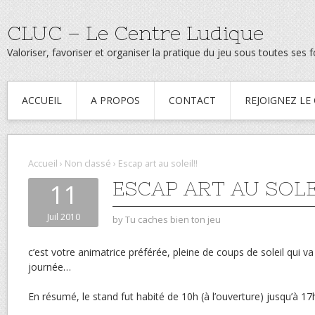
CLUC – Le Centre Ludique
Valoriser, favoriser et organiser la pratique du jeu sous toutes ses
ACCUEIL
A PROPOS
CONTACT
REJOIGNEZ LE
Accueil
›
Non classé
›
Escap art au soleil!!
ESCAP ART AU SOLEI
11
Juil 2010
by
Tu caches bien ton jeu
c’est votre animatrice préférée, pleine de coups de soleil qui v
journée…
En résumé, le stand fut habité de 10h (à l’ouverture) jusqu’à 1