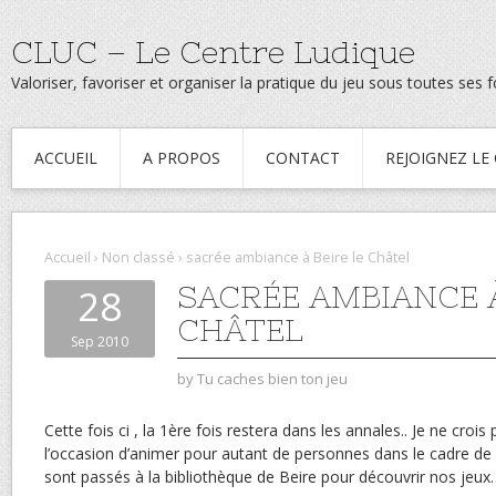
CLUC – Le Centre Ludique
Valoriser, favoriser et organiser la pratique du jeu sous toutes ses
ACCUEIL
A PROPOS
CONTACT
REJOIGNEZ LE
Accueil
›
Non classé
›
sacrée ambiance à Beire le Châtel
SACRÉE AMBIANCE À
28
CHÂTEL
Sep 2010
by
Tu caches bien ton jeu
Cette fois ci , la 1ère fois restera dans les annales.. Je ne cro
l’occasion d’animer pour autant de personnes dans le cadre de 
sont passés à la bibliothèque de Beire pour découvrir nos jeux