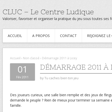
CLUC – Le Centre Ludique
Valoriser, favoriser et organiser la pratique du jeu sous toutes ses
ACCUEIL
A PROPOS
CONTACT
REJOIGNEZ LE
Accueil
›
Non classé
›
Démarrage 2011 à Licey
DÉMARRAGE 2011 À 
01
Fév 2011
by
Tu caches bien ton jeu
Des joueurs curieux, une salle bien remplie et des jeux de fli
demande le peuple ? Rien de mieux pour terminer sa semaine
famille.