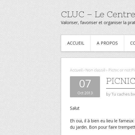
CLUC – Le Centre
Valoriser, favoriser et organiser la p
ACCUEIL
A PROPOS
C
Accueil
›
Non classé
›
Picnic or not 
PICNI
07
Oct 2013
by
Tu caches bi
Salut
Eh oui, il à bien eu lieu le fameu
du jardin. Bon pour faire trempett