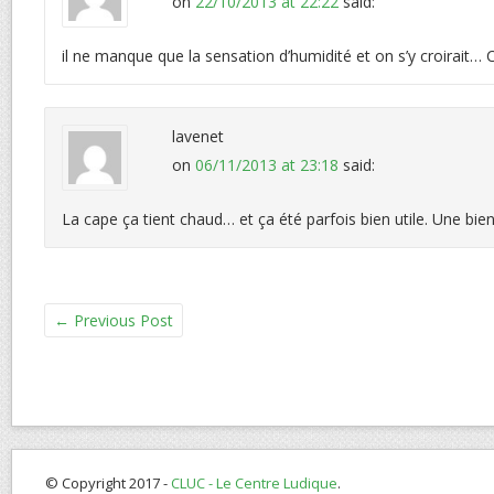
on
22/10/2013 at 22:22
said:
il ne manque que la sensation d’humidité et on s’y croirait… C
lavenet
on
06/11/2013 at 23:18
said:
La cape ça tient chaud… et ça été parfois bien utile. Une bien
←
Previous Post
© Copyright 2017 -
CLUC - Le Centre Ludique
.