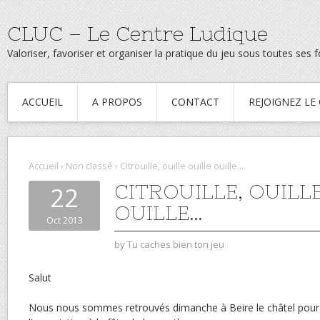
CLUC – Le Centre Ludique
Valoriser, favoriser et organiser la pratique du jeu sous toutes ses
ACCUEIL
A PROPOS
CONTACT
REJOIGNEZ LE
Accueil
›
Non classé
›
Citrouille, ouille ouille ouille…
CITROUILLE, OUILL
22
OUILLE…
Oct 2013
by
Tu caches bien ton jeu
Salut
Nous nous sommes retrouvés dimanche à Beire le châtel pour 