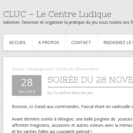
CLUC – Le Centre Ludique
Valoriser, favoriser et organiser la pratique du jeu sous toutes ses
ACCUEIL
A PROPOS
CONTACT
REJOIGNEZ LE
Accueil
›
Uncategorized
›
Soirée du 28 novembre
SOIRÉE DU 28 NOV
28
Nov 2014
by
Tu caches bien ton jeu
Bonsoir, ici David aux commandes, Pascal étant en vadrouille c
Avant dernière soirée à Viévigne, une belle poignée de joueur
affronter magiciens, assassins et autres voleurs avec la menac
et les vaches folles qui couraient partout !