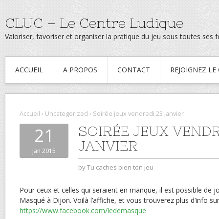
CLUC – Le Centre Ludique
Valoriser, favoriser et organiser la pratique du jeu sous toutes ses
ACCUEIL
A PROPOS
CONTACT
REJOIGNEZ LE
Accueil
›
Uncategorized
›
Soirée jeux vendredi 23 janvier
SOIRÉE JEUX VENDR
21
JANVIER
Jan 2015
by
Tu caches bien ton jeu
Pour ceux et celles qui seraient en manque, il est possible de j
Masqué à Dijon. Voilà l’affiche, et vous trouverez plus d’info su
https://www.facebook.com/ledemasque