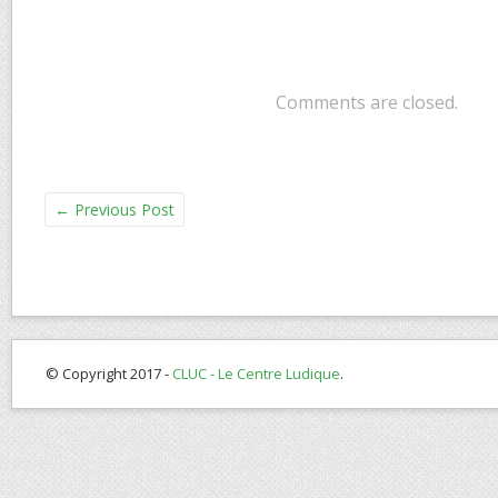
Comments are closed.
←
Previous Post
© Copyright 2017 -
CLUC - Le Centre Ludique
.