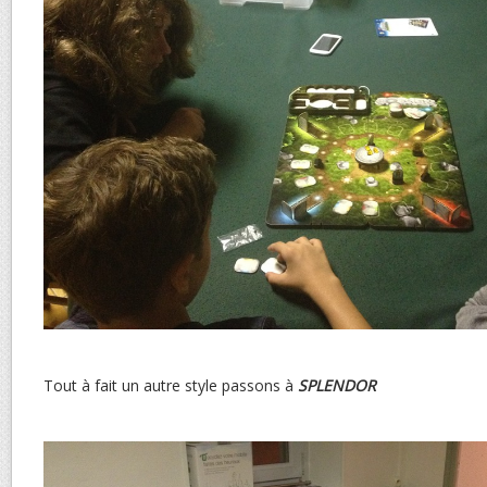
Tout à fait un autre style passons à
SPLENDOR