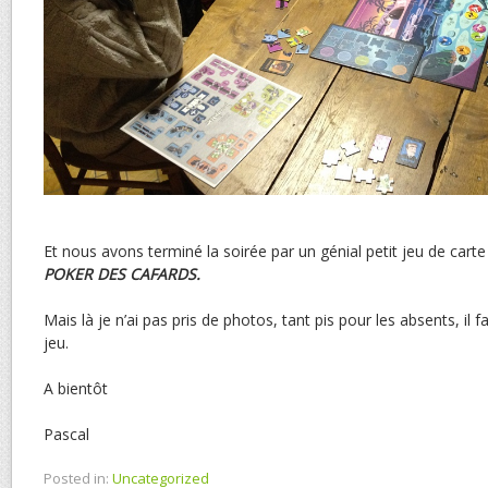
Et nous avons terminé la soirée par un génial petit jeu de carte
POKER DES CAFARDS.
Mais là je n’ai pas pris de photos, tant pis pour les absents, il 
jeu.
A bientôt
Pascal
Posted in:
Uncategorized