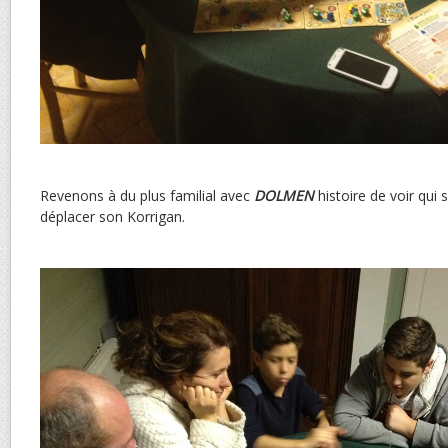
Revenons à du plus familial avec
DOLMEN
histoire de voir qui 
déplacer son Korrigan.