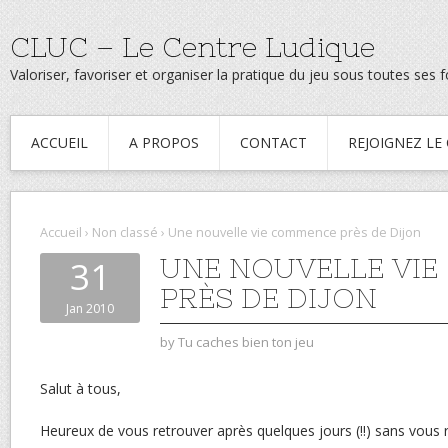
CLUC – Le Centre Ludique
Valoriser, favoriser et organiser la pratique du jeu sous toutes ses
ACCUEIL
A PROPOS
CONTACT
REJOIGNEZ LE
Accueil
›
Non classé
›
Une nouvelle vie commence près de Dijon
UNE NOUVELLE VI
31
PRÈS DE DIJON
Jan 2010
by
Tu caches bien ton jeu
Salut à tous,
Heureux de vous retrouver après quelques jours (!!) sans vous ra