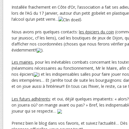
Installée fraichement en Côte d’Or, l’association a fait ses adie
lors de l’AG du 17 Janvier, autour d’un petit gobelet en plastiqu
l’alcool qu’un petit verre…
).
Nous avons pris quelques contacts:
les épiciers du coin
(comme 
sur jeuxsoc, cf les liens), cad les boutiques de jeux de Dijon, 
d’afficher nos coordonnées (choses que nous ferons vérifier pa
évidemment!!
).
Les mairies
, pour les inévitables combats concernant les toute
(néanmoins nécessaires au fonctionnement, Mr le Maire, afin 
nos épiciers
) et les indispensables salles pour faire jouer nos
des intempéries… Et j’arrête tout de suite les bourguignons: dans 
et on joue aussi à l’intérieur!! En tous cas l’hiver, le reste, ca se
Les futurs adhérents
: et oui, déjà! quelques impatients: « alors
on jouera où? on mange avant ou pas? » Bref, les indispensabl
joueur qui se respecte…
Prenez bien le blog dans vos favoris, et suivez l’actualité… Dè