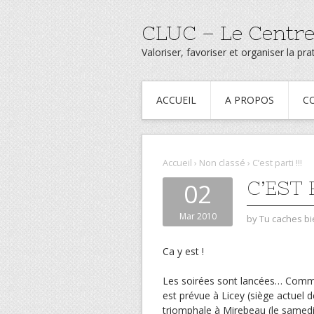
CLUC – Le Centre
Valoriser, favoriser et organiser la p
ACCUEIL
A PROPOS
C
Accueil
›
Non classé
›
C’est parti !!!
C’EST P
02
Mar 2010
by
Tu caches bi
Ca y est !
Les soirées sont lancées… Comme
est prévue à Licey (siège actuel d
triomphale à Mirebeau (le samedi